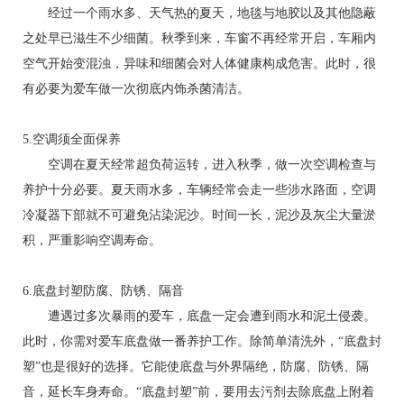
经过一个雨水多、天气热的夏天，地毯与地胶以及其他隐蔽
之处早已滋生不少细菌。秋季到来，车窗不再经常开启，车厢内
空气开始变混浊，异味和细菌会对人体健康构成危害。此时，很
有必要为爱车做一次彻底内饰杀菌清洁。
5.空调须全面保养
空调在夏天经常超负荷运转，进入秋季，做一次空调检查与
养护十分必要。夏天雨水多，车辆经常会走一些涉水路面，空调
冷凝器下部就不可避免沾染泥沙。时间一长，泥沙及灰尘大量淤
积，严重影响空调寿命。
6.底盘封塑防腐、防锈、隔音
遭遇过多次暴雨的爱车，底盘一定会遭到雨水和泥土侵袭。
此时，你需对爱车底盘做一番养护工作。除简单清洗外，“底盘封
塑”也是很好的选择。它能使底盘与外界隔绝，防腐、防锈、隔
音，延长车身寿命。“底盘封塑”前，要用去污剂去除底盘上附着